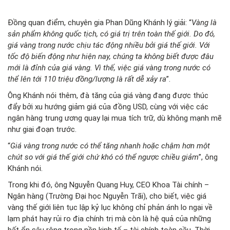
Đồng quan điểm, chuyên gia Phan Dũng Khánh lý giải: “
Vàng là
sản phẩm không quốc tịch, có giá trị trên toàn thế giới. Do đó,
giá vàng trong nước chịu tác động nhiều bởi giá thế giới. Với
tốc độ biến động như hiện nay, chúng ta không biết được đâu
mới là đỉnh của giá vàng. Vì thế, việc giá vàng trong nước có
thể lên tới 110 triệu đồng/lượng là rất dễ xảy ra
”.
Ông Khánh nói thêm, đà tăng của giá vàng đang được thúc
đẩy bởi xu hướng giảm giá của đồng USD, cùng với việc các
ngân hàng trung ương quay lại mua tích trữ, dù không mạnh mẽ
như giai đoạn trước.
“
Giá vàng trong nước có thể tăng nhanh hoặc chậm hơn một
chút so với giá thế giới chứ khó có thể ngược chiều giảm
”, ông
Khánh nói.
Trong khi đó, ông Nguyễn Quang Huy, CEO Khoa Tài chính –
Ngân hàng (Trường Đại học Nguyễn Trãi), cho biết, việc giá
vàng thế giới liên tục lập kỷ lục không chỉ phản ánh lo ngại về
lạm phát hay rủi ro địa chính trị mà còn là hệ quả của những
bất ổn sâu rộng trong nền kinh tế – tài chính toàn cầu. Thời