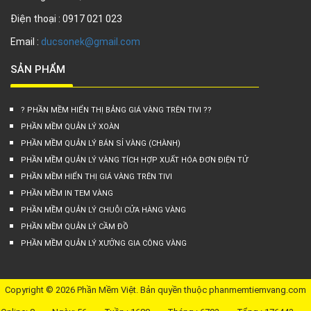
Điện thoại : 0917 021 023
Email :
ducsonek@gmail.com
SẢN PHẨM
? PHẦN MỀM HIỂN THỊ BẢNG GIÁ VÀNG TRÊN TIVI ??
PHẦN MỀM QUẢN LÝ XOÀN
PHẦN MỀM QUẢN LÝ BÁN SỈ VÀNG (CHÀNH)
PHẦN MỀM QUẢN LÝ VÀNG TÍCH HỢP XUẤT HÓA ĐƠN ĐIỆN TỬ
PHẦN MỀM HIỂN THỊ GIÁ VÀNG TRÊN TIVI
PHẦN MỀM IN TEM VÀNG
PHẦN MỀM QUẢN LÝ CHUỖI CỬA HÀNG VÀNG
PHẦN MỀM QUẢN LÝ CẦM ĐỒ
PHẦN MỀM QUẢN LÝ XƯỞNG GIA CÔNG VÀNG
Copyright © 2026 Phần Mềm Việt. Bản quyền thuộc phanmemtiemvang.com