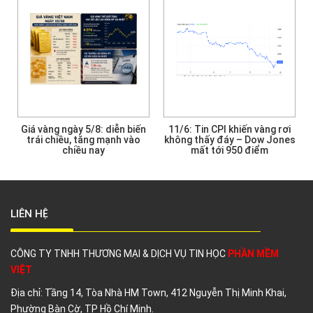
n biến
11/6: Tin CPI khiến vàng rơi
Giá vàng SJC, vàng nhẫn
h vào
không thấy đáy – Dow Jones
ngày 5/4
mất tới 950 điểm
LIÊN HỆ
CÔNG TY TNHH THƯƠNG MẠI & DỊCH VỤ TIN HỌC
PHẦN MỀM
VIỆT
Địa chỉ:
Tầng 14, Tòa Nhà HM Town, 412 Nguyễn Thị Minh Khai,
Phường Bàn Cờ,
TP Hồ Chí Minh.