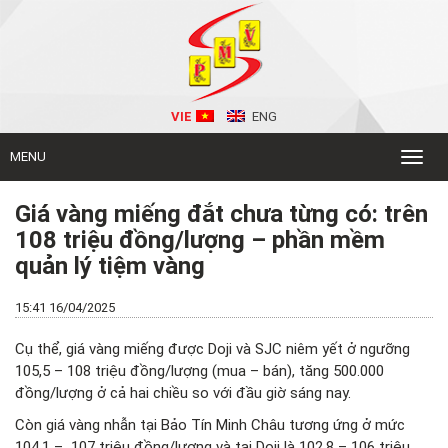
VIE
ENG
MENU
Toggl
naviga
Giá vàng miếng đắt chưa từng có: trên
108 triệu đồng/lượng – phần mềm
quản lý tiệm vàng
15:41 16/04/2025
Cụ thể, giá vàng miếng được Doji và SJC niêm yết ở ngưỡng
105,5 – 108 triệu đồng/lượng (mua – bán), tăng 500.000
đồng/lượng ở cả hai chiều so với đầu giờ sáng nay.
Còn giá vàng nhẫn tại Bảo Tín Minh Châu tương ứng ở mức
104,1 – 107 triệu đồng/lượng và tại Doji là 102,8 – 106 triệu