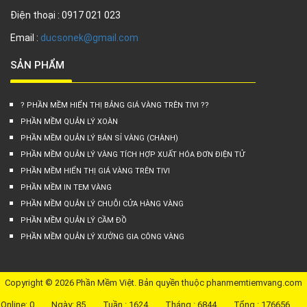
Điện thoại : 0917 021 023
Email :
ducsonek@gmail.com
SẢN PHẨM
? PHẦN MỀM HIỂN THỊ BẢNG GIÁ VÀNG TRÊN TIVI ??
PHẦN MỀM QUẢN LÝ XOÀN
PHẦN MỀM QUẢN LÝ BÁN SỈ VÀNG (CHÀNH)
PHẦN MỀM QUẢN LÝ VÀNG TÍCH HỢP XUẤT HÓA ĐƠN ĐIỆN TỬ
PHẦN MỀM HIỂN THỊ GIÁ VÀNG TRÊN TIVI
PHẦN MỀM IN TEM VÀNG
PHẦN MỀM QUẢN LÝ CHUỖI CỬA HÀNG VÀNG
PHẦN MỀM QUẢN LÝ CẦM ĐỒ
PHẦN MỀM QUẢN LÝ XƯỞNG GIA CÔNG VÀNG
Copyright © 2026 Phần Mềm Việt. Bản quyền thuộc phanmemtiemvang.com
Online: 0
Ngày: 85
Tuần : 1624
Tháng : 6844
Tổng : 176656