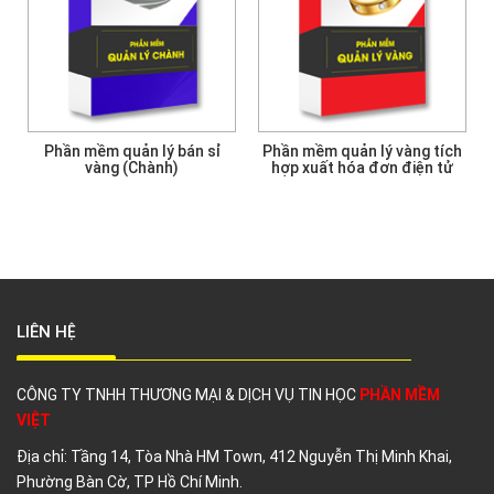
Phần mềm quản lý bán sỉ
Phần mềm quản lý vàng tích
vàng (Chành)
hợp xuất hóa đơn điện tử
G
LIÊN HỆ
CÔNG TY TNHH THƯƠNG MẠI & DỊCH VỤ TIN HỌC
PHẦN MỀM
VIỆT
Địa chỉ:
Tầng 14, Tòa Nhà HM Town, 412 Nguyễn Thị Minh Khai,
Phường Bàn Cờ,
TP Hồ Chí Minh.