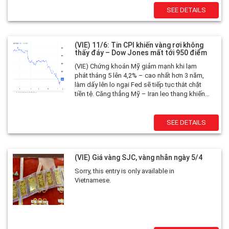
137,5–140,5 triệu đồng/lượng trong buổi
SEE DETAILS
sáng. Thông tin chỉ mang tính tham khảo.
(VIE) 11/6: Tin CPI khiến vàng rơi không
thấy đáy – Dow Jones mất tới 950 điểm
(VIE) Chứng khoán Mỹ giảm mạnh khi lạm
phát tháng 5 lên 4,2% – cao nhất hơn 3 năm,
làm dấy lên lo ngại Fed sẽ tiếp tục thắt chặt
tiền tệ. Căng thẳng Mỹ – Iran leo thang khiến
giá dầu tăng mạnh, trong khi vàng và cổ phiếu
đồng loạt lao dốc do tâm lý lo ngại rủi ro.
SEE DETAILS
(VIE) Giá vàng SJC, vàng nhẫn ngày 5/4
Sorry, this entry is only available in
Vietnamese.