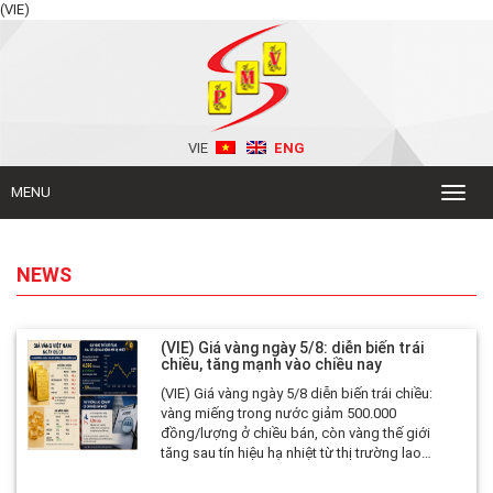
(VIE)
VIE
ENG
MENU
Toggl
naviga
NEWS
(VIE) Giá vàng ngày 5/8: diễn biến trái
chiều, tăng mạnh vào chiều nay
(VIE) Giá vàng ngày 5/8 diễn biến trái chiều:
vàng miếng trong nước giảm 500.000
đồng/lượng ở chiều bán, còn vàng thế giới
tăng sau tín hiệu hạ nhiệt từ thị trường lao
động Mỹ. SJC, DOJI, PNJ, Phú Quý và Bảo Tín
Mạnh Hải cùng niêm yết vàng miếng ở mức