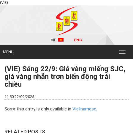
(VIE)
VIE
ENG
MENU
Toggl
naviga
(VIE) Sáng 22/9: Giá vàng miếng SJC,
giá vàng nhẫn trơn biến động trái
chiều
11:50 22/09/2025
Sorry, this entry is only available in
Vietnamese
.
RELATED POSTS