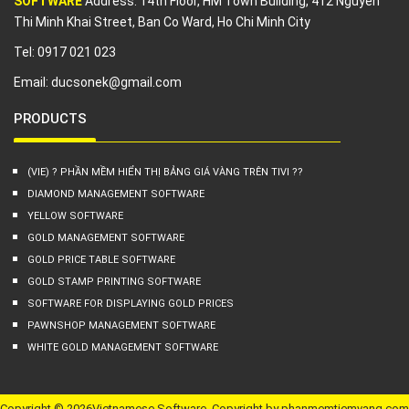
SOFTWARE
Address: 14th Floor, HM Town Building, 412 Nguyen
Thi Minh Khai Street, Ban Co Ward, Ho Chi Minh City
Tel: 0917 021 023
Email:
ducsonek@gmail.com
PRODUCTS
(VIE) ? PHẦN MỀM HIỂN THỊ BẢNG GIÁ VÀNG TRÊN TIVI ??
DIAMOND MANAGEMENT SOFTWARE
YELLOW SOFTWARE
GOLD MANAGEMENT SOFTWARE
GOLD PRICE TABLE SOFTWARE
GOLD STAMP PRINTING SOFTWARE
SOFTWARE FOR DISPLAYING GOLD PRICES
PAWNSHOP MANAGEMENT SOFTWARE
WHITE GOLD MANAGEMENT SOFTWARE
Copyright © 2026Vietnamese Software. Copyright by phanmemtiemvang.com