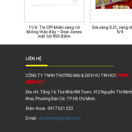
iễn biến
11/6: Tin CPI khiến vàng rơi
Giá vàng SJC, vàng 
 vào chiều
không thấy đáy – Dow Jones
5/4
mất tới 950 điểm
LIÊN HỆ
CÔNG TY TNHH THƯƠNG MẠI & DỊCH VỤ TIN HỌC
PHẦN
MỀM VIỆT
Địa chỉ:
Tầng 14, Tòa Nhà HM Town, 412 Nguyễn Thị Min
Khai, Phường Bàn Cờ,
TP Hồ Chí Minh.
Điện thoại : 0917 021 023
Email :
ducsonek@gmail.com