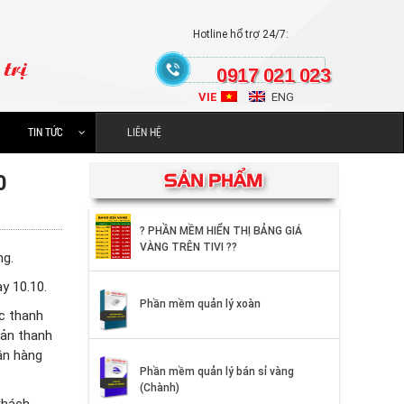
Hotline hổ trợ 24/7:
trị
0917 021 023
VIE
ENG
TIN TỨC
LIÊN HỆ
SẢN PHẨM
0
? PHẦN MỀM HIỂN THỊ BẢNG GIÁ
VÀNG TRÊN TIVI ??
ng.
ày 10.10.
Phần mềm quản lý xoàn
c thanh
oản thanh
ân hàng
Phần mềm quản lý bán sỉ vàng
(Chành)
khách