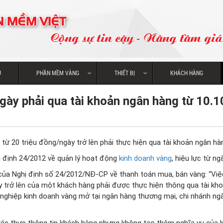
 MỀM VIỆT
Cộng sự tin cậy - Nâng tầm giá 
U
PHẦN MỀM VÀNG
THIẾT BỊ
KHÁCH HÀNG
gày phải qua tài khoản ngân hàng từ 10.1
từ 20 triệu đồng/ngày trở lên phải thực hiện qua tài khoản ngân hà
 định 24/2012 về quản lý hoạt động
kinh doanh vàng
, hiệu lực từ ng
ủa Nghị định số 24/2012/NĐ-CP về thanh toán mua, bán vàng: “Việ
ày trở lên của một khách hàng phải được thực hiện thông qua tài kh
 nghiệp kinh doanh vàng mở tại ngân hàng thương mại, chi nhánh ng
xác thực thông tin khách hàng nhưng không tạo thêm nghĩa vụ của 