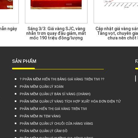
nhẫn ngày
Sáng 3/3: Giá vàng SJC, vàng
Cập nhật giá vàng sá
nhẫn trơn quay đầu giảm, mất
Tăng vọt, chuyên gi
mốc 190 triệu đồng/lượng
chưa nên chốt 
SẢN PHẨM
? PHẦN MỀM HIỂN THỊ BẢNG GIÁ VÀNG TRÊN TIVI ??
PHẦN MỀM QUẢN LÝ XOÀN
PHẦN MỀM QUẢN LÝ BÁN SỈ VÀNG (CHÀNH)
h
PHẦN MỀM QUẢN LÝ VÀNG TÍCH HỢP XUẤT HÓA ĐƠN ĐIỆN TỬ
PHẦN MỀM HIỂN THỊ GIÁ VÀNG TRÊN TIVI
PHẦN MỀM IN TEM VÀNG
PHẦN MỀM QUẢN LÝ CHUỖI CỬA HÀNG VÀNG
PHẦN MỀM QUẢN LÝ CẦM ĐỒ