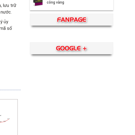
công vàng
 lưu trữ
 nước.
FANPAGE
ý ủy
 mã số
GOOGLE +